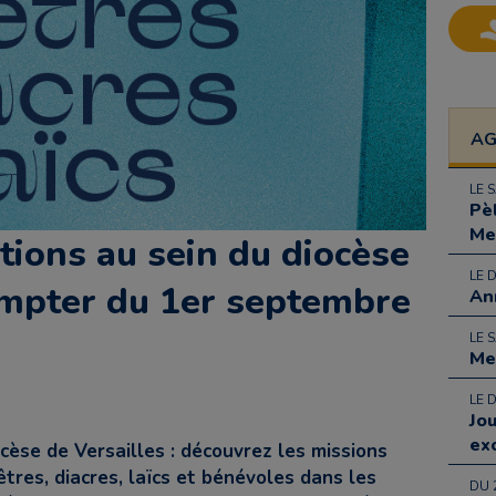
A
LE 
Pè
Me
ions au sein du diocèse
LE 
ompter du 1er septembre
An
LE 
Me
LE 
Jo
ex
cèse de Versailles : découvrez les missions
tres, diacres, laïcs et bénévoles dans les
DU 