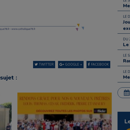
LE 
Me
LE 
Jo
ex
DU 
Le
LE 
Ra
TWITTER
GOOGLE +
FACEBOOK
LE 
sujet :
Me
L