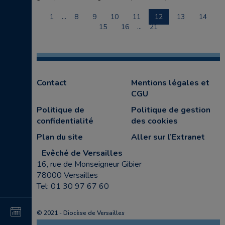
1
…
8
9
10
11
12
13
14
15
16
…
21
Contact
Mentions légales et
CGU
Politique de
Politique de gestion
confidentialité
des cookies
Plan du site
Aller sur l’Extranet
Evêché de Versailles
16, rue de Monseigneur Gibier
78000 Versailles
Tel: 01 30 97 67 60
4
15
© 2021 - Diocèse de Versailles
au
au