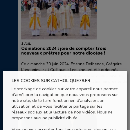
1 JUIL
Odinations 2024 : joie de compter trois
nouveaux prêtres pour notre diocèse !
Ce dimanche 30 juin 2024, Etienne Delbende, Grégoire
Kanengieser et Guillaume Lemoine ont été ordonnés
prêtres par Mgr Luc Crepy. Retrouvez la vidéo souvenir,
LES COOKIES SUR CATHOLIQUE78.FR
les photos et l'homélie de cette célébration empreinte de
sérénité et de recueillement. ..
Le stockage de cookies sur votre appareil nous permet
d'améliorer la navigation que nous vous proposons sur
notre site, de le faire fonctionner, d'analyser son
utilisation et de vous faciliter le partage sur les
réseaux sociaux et la lecture de nos vidéos. Nous ne
proposons aucune publicité ciblée.
Vous pouvez accepter tous les cookies en cliquant sur