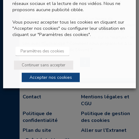
L’autel de Saint-Symphorien : une bible de
réseaux sociaux et la lecture de nos vidéos. Nous ne
marbre à décrypter
proposons aucune publicité ciblée.
Pourquoi trouvons-nous un autel en forme de
Vous pouvez accepter tous les cookies en cliquant sur
sarcophage antique dans le chœur de Saint-Symphorien
"Accepter nos cookies" ou configurer leur utilisation en
? Est-il dû à l'"aura" du martyr Symphorien ou à une
cliquant sur "Paramètres des cookies".
patiente recherche, au fil des siècles, sur le "martyre" en
lien avec l'Eucharistie ? Comment nous prépare-t-il à la
venue du Christ, temps de l'Avent ? ..
Paramètres des cookies
1
2
Continuer sans accepter
Accepter nos cookies
Contact
Mentions légales et
CGU
Politique de
Politique de gestion
confidentialité
des cookies
Plan du site
Aller sur l’Extranet