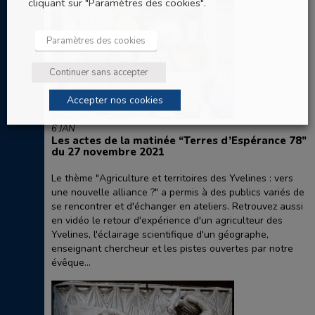
cliquant sur "Paramètres des cookies".
Paramètres des cookies
Continuer sans accepter
Accepter nos cookies
6 JAN
Les actes de la matinée “Terres d’Espérance 78”
du 27 novembre 2021
Le thème "Agriculture et territoires des Yvelines : vers
une nouvelle alliance ?" a permis à des publics variés de
se rencontrer et d'échanger en ateliers. Retrouvez aussi
en vidéo le retour d'expérience d'un agriculteur des
Yvelines, l'éclairage scientifique d'un géographe,
enseignant chercheur et les pistes ouvertes par notre
évêque...