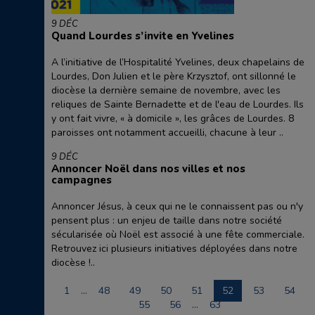
9 DÉC
Quand Lourdes s’invite en Yvelines
A l’initiative de l’Hospitalité Yvelines, deux chapelains de
Lourdes, Don Julien et le père Krzysztof, ont sillonné le
diocèse la dernière semaine de novembre, avec les
reliques de Sainte Bernadette et de l'eau de Lourdes. Ils
y ont fait vivre, « à domicile », les grâces de Lourdes. 8
paroisses ont notamment accueilli, chacune à leur ..
9 DÉC
Annoncer Noël dans nos villes et nos
campagnes
Annoncer Jésus, à ceux qui ne le connaissent pas ou n'y
pensent plus : un enjeu de taille dans notre société
sécularisée où Noël est associé à une fête commerciale.
Retrouvez ici plusieurs initiatives déployées dans notre
diocèse !..
1
…
48
49
50
51
52
53
54
55
56
…
63