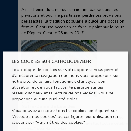
À mi-chemin du carême, comme une pause dans les
privations et pour ne pas laisser perdre les provisions
périssables, la tradition populaire a placé une occasion
festive. C'est une occasion de faire le point sur la route
de Pâques. C'est le 23 mars 2017..
LES COOKIES SUR CATHOLIQUE78.FR
Le stockage de cookies sur votre appareil nous permet
d'améliorer la navigation que nous vous proposons sur
notre site, de le faire fonctionner, d'analyser son
utilisation et de vous faciliter le partage sur les
réseaux sociaux et la lecture de nos vidéos. Nous ne
proposons aucune publicité ciblée.
1 FÉV
Notre-Dame de Lourdes
Vous pouvez accepter tous les cookies en cliquant sur
"Accepter nos cookies" ou configurer leur utilisation en
Le 11 février, jour anniversaire de la première apparition
cliquant sur "Paramètres des cookies".
de la Vierge Marie à la petite Bernadette, l’Église célèbre
Notre-Dame de Lourdes...