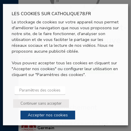
LES COOKIES SUR CATHOLIQUE78.FR
Le stockage de cookies sur votre appareil nous permet
Sœurs hospitalière Saint-
d'améliorer la navigation que nous vous proposons sur
notre site, de le faire fonctionner, d'analyser son
Thomas de Villeneuve
utilisation et de vous faciliter le partage sur les
réseaux sociaux et la lecture de nos vidéos. Nous ne
proposons aucune publicité ciblée.
15 rue des Louviers
Saint-Germain-en-Laye
Vous pouvez accepter tous les cookies en cliquant sur
"Accepter nos cookies" ou configurer leur utilisation en
07 57 43 60 16
ENVOYER UN EMAIL
cliquant sur "Paramètres des cookies".
Paramètres des cookies
Continuer sans accepter
Entités de rattachement
Accepter nos cookies
Paroisse de Saint-Germain-en-Laye - Saint-
Germain