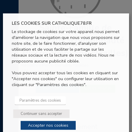
LES COOKIES SUR CATHOLIQUE78.FR
Sainte-Famille de
Le stockage de cookies sur votre appareil nous permet
d'améliorer la navigation que nous vous proposons sur
Bordeaux (communauté
notre site, de le faire fonctionner, d'analyser son
utilisation et de vous faciliter le partage sur les
Pierre-Bienvenu Noailles)
réseaux sociaux et la lecture de nos vidéos. Nous ne
proposons aucune publicité ciblée.
Résidence Pierre-Bienvenu Noailles
184 avenue Morane Saulnier
Vous pouvez accepter tous les cookies en cliquant sur
Buc
"Accepter nos cookies" ou configurer leur utilisation en
cliquant sur "Paramètres des cookies".
01 81 70 67 35
ENVOYER UN EMAIL
Paramètres des cookies
Continuer sans accepter
Entités de rattachement
Accepter nos cookies