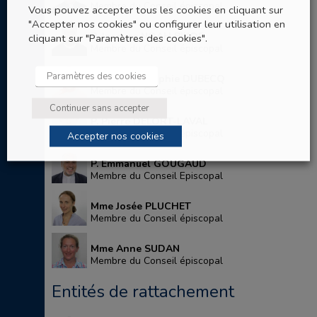
Membre du Conseil épiscopal
Vous pouvez accepter tous les cookies en cliquant sur
"Accepter nos cookies" ou configurer leur utilisation en
P. Jacques NOAH BIKOE
cliquant sur "Paramètres des cookies".
Membre du Conseil épiscopal
Paramètres des cookies
Mme Anne-Sophie DUBECQ
Membre du Conseil épiscopal
Continuer sans accepter
P. Pierre DELORT-LAVAL
Membre du Conseil épiscopal
Accepter nos cookies
P. Emmanuel GOUGAUD
Membre du Conseil Episcopal
Mme Josée PLUCHET
Membre du Conseil épiscopal
Mme Anne SUDAN
Membre du Conseil épiscopal
Entités de rattachement