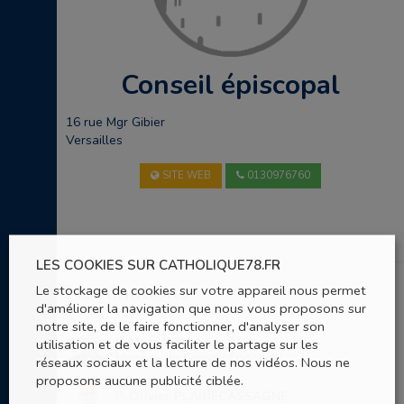
Conseil épiscopal
16 rue Mgr Gibier
Versailles
SITE WEB
0130976760
LES COOKIES SUR CATHOLIQUE78.FR
Nominations
Le stockage de cookies sur votre appareil nous permet
d'améliorer la navigation que nous vous proposons sur
notre site, de le faire fonctionner, d'analyser son
P. Marc BOULLE
utilisation et de vous faciliter le partage sur les
Membre du Conseil Episcopal
réseaux sociaux et la lecture de nos vidéos. Nous ne
proposons aucune publicité ciblée.
P. Olivier PLAINECASSAGNE