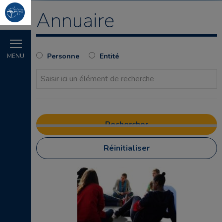
Annuaire
Personne
Entité
MENU
Réinitialiser