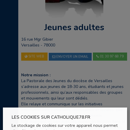
Jeunes adultes
16 rue Mgr Gibier
Versailles - 78000
SITE WEB
01 30 97 68 79
ENVOYER UN EMAIL
Notre mission :
La Pastorale des Jeunes du diocèse de Versailles
s’adresse aux jeunes de 18-30 ans, étudiants et jeunes
professionnels, ainsi qu’aux responsables des groupes
et mouvements qui leur sont dédiés.
Elle relaye et communique sur les initiatives
internationales, nationales, diocésaines et locales. Elle
propose et organise de grands événements.
LES COOKIES SUR CATHOLIQUE78.FR
Elle maintient un lien avec les jeunes en mission dans le
Le stockage de cookies sur votre appareil nous permet
monde et soutient des projets missionnaires de jeunes