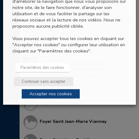
d'améliorer la navigation que nous vous proposons sur
du diocèse.
notre site, de le faire fonctionner, d'analyser son
utilisation et de vous faciliter le partage sur les
Permanence :
réseaux sociaux et la lecture de nos vidéos. Nous ne
Lundi, mardi et jeudi de 9h à 17h - Mercredi de 9h à 12h
proposons aucune publicité ciblée.
Vous pouvez accepter tous les cookies en cliquant sur
"Accepter nos cookies" ou configurer leur utilisation en
Nominations
cliquant sur "Paramètres des cookies".
P. Antoine ROLAND-GOSSELIN
Paramètres des cookies
Co-responsable du service diocésain de la
pastorale des jeunes adultes
Continuer sans accepter
Entités rattachées
Accepter nos cookies
Foyer Saint Germain
Foyer Saint Jean-Marie Vianney