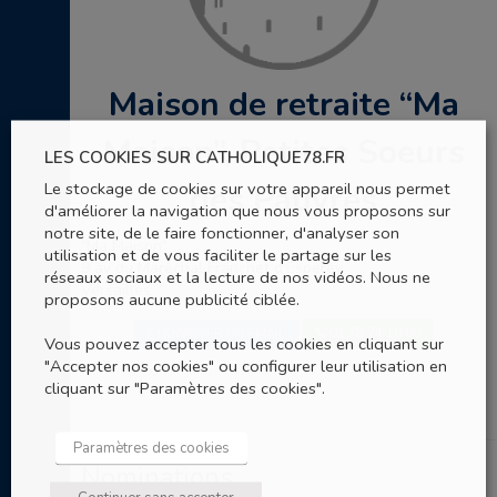
Maison de retraite “Ma
Maison”, Petites Soeurs
LES COOKIES SUR CATHOLIQUE78.FR
Le stockage de cookies sur votre appareil nous permet
des Pauvres
d'améliorer la navigation que nous vous proposons sur
notre site, de le faire fonctionner, d'analyser son
"Ma Maison"
utilisation et de vous faciliter le partage sur les
9 av du Maréchal Franchet d'Espérey
réseaux sociaux et la lecture de nos vidéos. Nous ne
Versailles
proposons aucune publicité ciblée.
01 78 74 10 00
ENVOYER UN EMAIL
Vous pouvez accepter tous les cookies en cliquant sur
"Accepter nos cookies" ou configurer leur utilisation en
cliquant sur "Paramètres des cookies".
Paramètres des cookies
Nominations