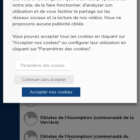
Entités rattachées
notre site, de le faire fonctionner, d'analyser son
utilisation et de vous faciliter le partage sur les
réseaux sociaux et la lecture de nos vidéos. Nous ne
proposons aucune publicité ciblée.
Institut MGEN La Verrière
Vous pouvez accepter tous les cookies en cliquant sur
"Accepter nos cookies" ou configurer leur utilisation en
Paroisse Saint-Denis
cliquant sur "Paramètres des cookies".
Paroisse Saint-Nom
Paramètres des cookies
Continuer sans accepter
Paroisse Saint-Jacques Le Majeur
Accepter nos cookies
Collège Sainte-Thérèse
Oblates de l'Assomption (communauté de la
Verrière)
Oblates de l'Assomption (communauté du