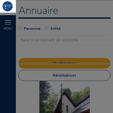
Annuaire
Personne
Entité
MENU
Réinitialiser