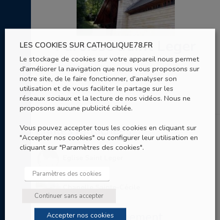
Paroisse Saint Leger
LES COOKIES SUR CATHOLIQUE78.FR
Le stockage de cookies sur votre appareil nous permet
Saint-Germain-en-Laye
d'améliorer la navigation que nous vous proposons sur
notre site, de le faire fonctionner, d'analyser son
utilisation et de vous faciliter le partage sur les
réseaux sociaux et la lecture de nos vidéos. Nous ne
proposons aucune publicité ciblée.
Vous pouvez accepter tous les cookies en cliquant sur
Entités rattachées
"Accepter nos cookies" ou configurer leur utilisation en
cliquant sur "Paramètres des cookies".
Eglise Saint Leger
Paramètres des cookies
Chapelle Sainte-Cécile
Continuer sans accepter
Entités de rattachement
Accepter nos cookies