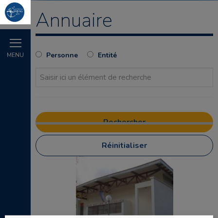
Annuaire
Personne
Entité
MENU
Réinitialiser