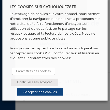
LES COOKIES SUR CATHOLIQUE78.FR
Le stockage de cookies sur votre appareil nous permet
d'améliorer la navigation que nous vous proposons sur
Eglise Saint-Louis de
notre site, de le faire fonctionner, d'analyser son
utilisation et de vous faciliter le partage sur les
Beauregard
réseaux sociaux et la lecture de nos vidéos. Nous ne
proposons aucune publicité ciblée.
30 avenue du Maréchal Lyautey
Vous pouvez accepter tous les cookies en cliquant sur
Poissy
"Accepter nos cookies" ou configurer leur utilisation en
cliquant sur "Paramètres des cookies".
Paramètres des cookies
Entités de rattachement
Continuer sans accepter
Accepter nos cookies
Paroisse Saint Louis de Beauregard