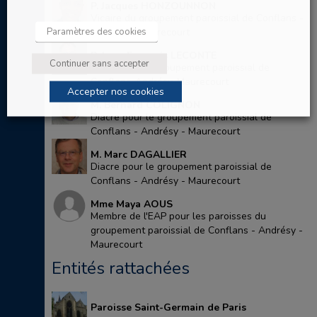
P. Jacques HONZOUNNON
Vicaire du groupement paroissial de Conflans -
Paramètres des cookies
Andrésy - Maurecourt
P. Jean-François LECONTE
Continuer sans accepter
Au service du groupement paroissial de
Conflans-Andrésy-Maurecourt
Accepter nos cookies
M. Bernard COLIGNON
Diacre pour le groupement paroissial de
Conflans - Andrésy - Maurecourt
M. Marc DAGALLIER
Diacre pour le groupement paroissial de
Conflans - Andrésy - Maurecourt
Mme Maya AOUS
Membre de l'EAP pour les paroisses du
groupement paroissial de Conflans - Andrésy -
Maurecourt
Entités rattachées
Paroisse Saint-Germain de Paris