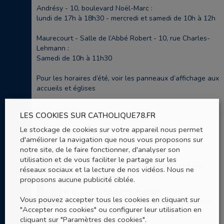
Andrésy - 10, boulevard Noël-Marc :
lundi de 17h à 18h30 - mercredi et samedi de 10h à 12h
Maurecourt - Salle de l’Abbé Robert - 10, rue Charles-
Lehmann :
Samedi de 10h à 11h30
Pour les horaires d’été, voir les panneaux d’affichage aux
accueils et églises
LES COOKIES SUR CATHOLIQUE78.FR
Nominations
Le stockage de cookies sur votre appareil nous permet
d'améliorer la navigation que nous vous proposons sur
notre site, de le faire fonctionner, d'analyser son
P. Baudouin de La BIGNE
utilisation et de vous faciliter le partage sur les
Curé du groupement paroissial de Conflans -
réseaux sociaux et la lecture de nos vidéos. Nous ne
Andrésy - Maurecourt
proposons aucune publicité ciblée.
P. Grégoire SABATIE-GARAT
Vous pouvez accepter tous les cookies en cliquant sur
Vicaire du groupement paroissial de Conflans-
"Accepter nos cookies" ou configurer leur utilisation en
Andrésy-Maurecourt
cliquant sur "Paramètres des cookies".