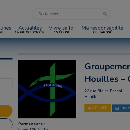
lines
Actualités
Vivre sa foi
Ma responsabilité
SE
LA VIE DU DIOCÈSE
EN ÉGLISE
DE BAPTISÉ
Groupement
Houilles – 
26 rue Blaise Pascal
Houilles
SITE WEB
ENVOY
Permanence :
Lundi 16h à 18h