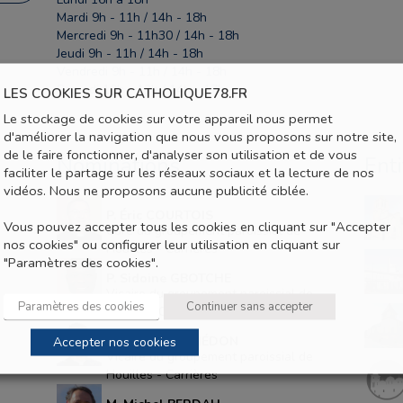
Mardi 9h - 11h / 14h - 18h
Mercredi 9h - 11h30 / 14h - 18h
Jeudi 9h - 11h / 14h - 18h
Vendredi 9h - 11h / 14h - 18h
Samedi 10h - 12h / 14h - 17h
LES COOKIES SUR CATHOLIQUE78.FR
Le stockage de cookies sur votre appareil nous permet
d'améliorer la navigation que nous vous proposons sur notre site,
de le faire fonctionner, d'analyser son utilisation et de vous
Nominations
Ent
faciliter le partage sur les réseaux sociaux et la lecture de nos
vidéos. Nous ne proposons aucune publicité ciblée.
P. Éric COURTOIS
Vous pouvez accepter tous les cookies en cliquant sur "Accepter
Curé du groupement paroissial de
nos cookies" ou configurer leur utilisation en cliquant sur
Houilles - Carrières
"Paramètres des cookies".
P. Sidoine GBOTCHE
Vicaire du groupement paroissial de
Paramètres des cookies
Continuer sans accepter
Houilles-Carrières
Accepter nos cookies
P. Christophe HÉDON
Vicaire du groupement paroissial de
Houilles - Carrières