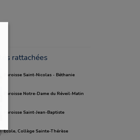
ités rattachées
Paroisse Saint-Nicolas - Béthanie
Paroisse Notre-Dame du Réveil-Matin
Paroisse Saint-Jean-Baptiste
Ecole, Collège Sainte-Thérèse