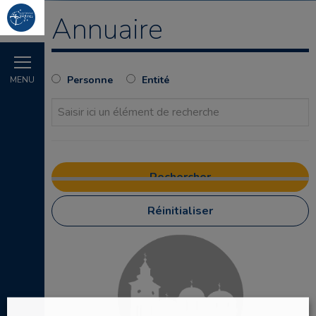
Annuaire
Personne
Entité
MENU
Réinitialiser