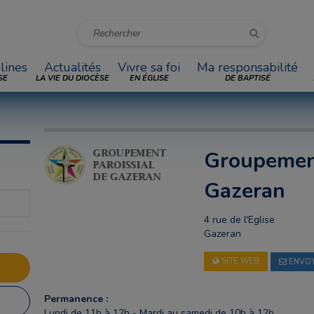
lines
Actualités
Vivre sa foi
Ma responsabilité
SE
LA VIE DU DIOCÈSE
EN ÉGLISE
DE BAPTISÉ
Groupement
Gazeran
4 rue de l'Eglise
Gazeran
SITE WEB
ENVOY
Permanence :
Lundi de 11h à 12h - Mardi au samedi de 10h à 12h