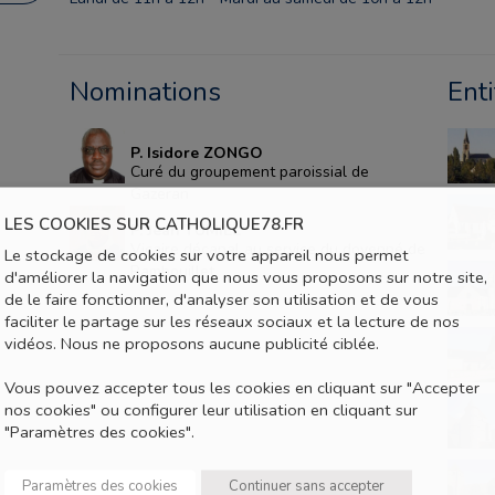
Nominations
Ent
P. Isidore ZONGO
Curé du groupement paroissial de
Gazeran
LES COOKIES SUR CATHOLIQUE78.FR
P. Jean TUMIEL
Vicaire décanal au service du doyenné de
Le stockage de cookies sur votre appareil nous permet
Rambouillet
d'améliorer la navigation que nous vous proposons sur notre site,
de le faire fonctionner, d'analyser son utilisation et de vous
faciliter le partage sur les réseaux sociaux et la lecture de nos
vidéos. Nous ne proposons aucune publicité ciblée.
Vous pouvez accepter tous les cookies en cliquant sur "Accepter
nos cookies" ou configurer leur utilisation en cliquant sur
"Paramètres des cookies".
Paramètres des cookies
Continuer sans accepter