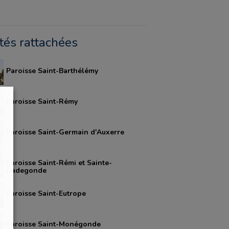
ités rattachées
Paroisse Saint-Barthélémy
Paroisse Saint-Rémy
Paroisse Saint-Germain d'Auxerre
Paroisse Saint-Rémi et Sainte-
Radegonde
Paroisse Saint-Eutrope
Paroisse Saint-Monégonde