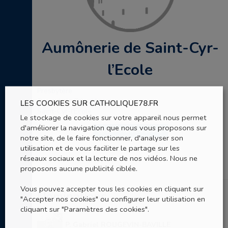
Aumônerie de Saint-Cyr-
l’Ecole
Presbytère
2 rue de la République
LES COOKIES SUR CATHOLIQUE78.FR
Saint-Cyr-l'Ecole
Le stockage de cookies sur votre appareil nous permet
d'améliorer la navigation que nous vous proposons sur
ENVOYER UN EMAIL
notre site, de le faire fonctionner, d'analyser son
utilisation et de vous faciliter le partage sur les
réseaux sociaux et la lecture de nos vidéos. Nous ne
proposons aucune publicité ciblée.
Vous pouvez accepter tous les cookies en cliquant sur
Nominations
"Accepter nos cookies" ou configurer leur utilisation en
cliquant sur "Paramètres des cookies".
P. Gabriel ROUGEVIN-BAVILLE