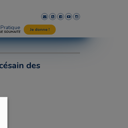
Pratique
Je donne !
JE SOUHAITE
césain des