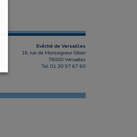
Evêché de Versailles
16, rue de Monseigneur Gibier
78000 Versailles
Tel: 01 30 97 67 60