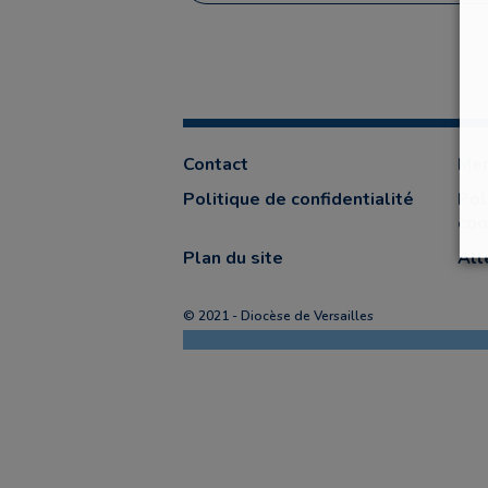
Contact
Men
Politique de confidentialité
Pol
coo
Plan du site
All
© 2021 - Diocèse de Versailles