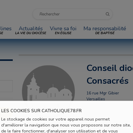
lines
Actualités
Vivre sa foi
Ma responsabilité
SE
LA VIE DU DIOCÈSE
EN ÉGLISE
DE BAPTISÉ
Conseil dio
Consacrés
16 rue Mgr Gibier
Versailles
LES COOKIES SUR CATHOLIQUE78.FR
Le stockage de cookies sur votre appareil nous permet
d'améliorer la navigation que nous vous proposons sur notre site,
de le faire fonctionner, d'analyser son utilisation et de vous