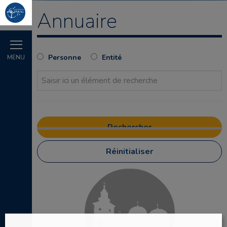
Annuaire
Personne
Entité
MENU
Réinitialiser