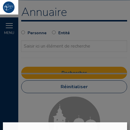
Annuaire
Personne
Entité
MENU
Réinitialiser