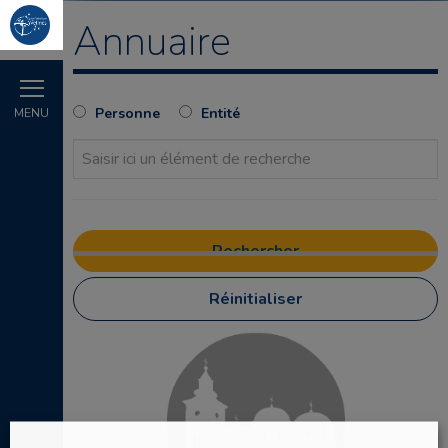
Annuaire
Personne
Entité
MENU
Réinitialiser