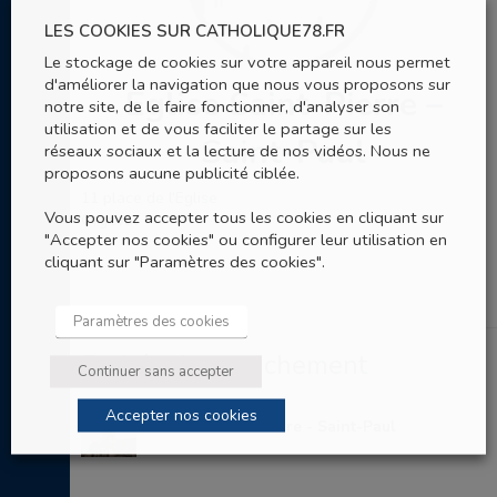
LES COOKIES SUR CATHOLIQUE78.FR
Le stockage de cookies sur votre appareil nous permet
d'améliorer la navigation que nous vous proposons sur
Eglise Saint-Pierre –
notre site, de le faire fonctionner, d'analyser son
utilisation et de vous faciliter le partage sur les
Saint-Paul
réseaux sociaux et la lecture de nos vidéos. Nous ne
proposons aucune publicité ciblée.
11 place de l'Eglise
Vous pouvez accepter tous les cookies en cliquant sur
Orgeval
"Accepter nos cookies" ou configurer leur utilisation en
cliquant sur "Paramètres des cookies".
Paramètres des cookies
Entités de rattachement
Continuer sans accepter
Accepter nos cookies
Paroisse Saint-Pierre - Saint-Paul