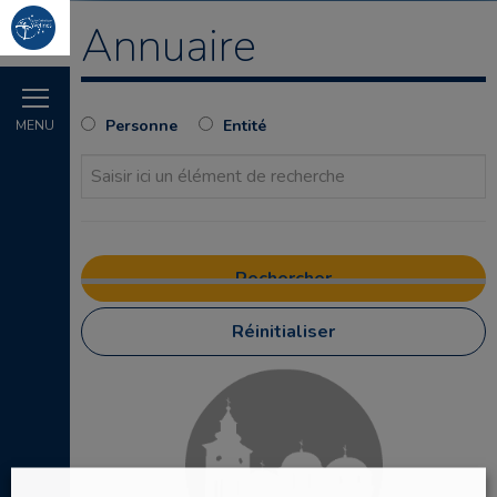
Annuaire
Personne
Entité
MENU
Réinitialiser