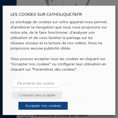
LES COOKIES SUR CATHOLIQUE78.FR
Le stockage de cookies sur votre appareil nous permet
Paroisse Saint-Léonard
d'améliorer la navigation que nous vous proposons sur
notre site, de le faire fonctionner, d'analyser son
Croissy-sur-Seine
utilisation et de vous faciliter le partage sur les
réseaux sociaux et la lecture de nos vidéos. Nous ne
proposons aucune publicité ciblée.
Vous pouvez accepter tous les cookies en cliquant sur
"Accepter nos cookies" ou configurer leur utilisation en
Entités rattachées
cliquant sur "Paramètres des cookies".
Paramètres des cookies
Eglise Saint-Léonard
Continuer sans accepter
Entités de rattachement
Accepter nos cookies
Paroisse de Croissy-sur-Seine