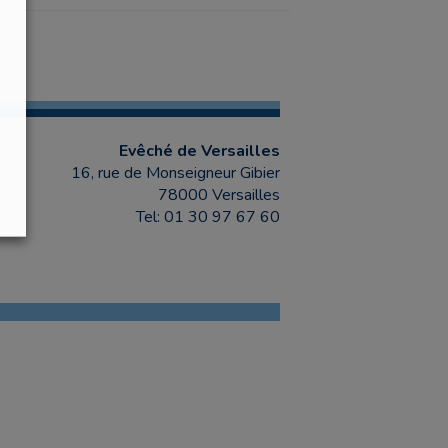
Evêché de Versailles
16, rue de Monseigneur Gibier
78000 Versailles
Tel: 01 30 97 67 60