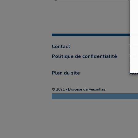
Contact
Men
Politique de confidentialité
Pol
coo
Plan du site
All
© 2021 - Diocèse de Versailles