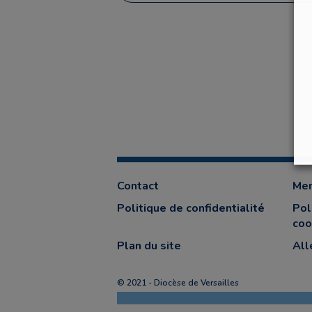
Contact
Men
Politique de confidentialité
Pol
coo
Plan du site
All
© 2021 - Diocèse de Versailles