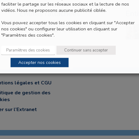
faciliter le partage sur les réseaux sociaux et la lecture de nos
vidéos. Nous ne proposons aucune publicité ciblée.
Entités rattachées
Ent
Vous pouvez accepter tous les cookies en cliquant sur "Accepter
nos cookies" ou configurer leur utilisation en cliquant sur
Eglise Saint-Crépin Saint-Crépinien
"Paramètres des cookies".
Paramètres des cookies
Continuer sans accepter
Accepter nos cookies
tions légales et CGU
itique de gestion des
kies
er sur l’Extranet