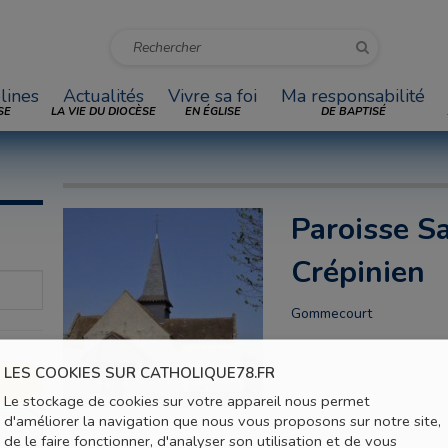
lines
Actualités
Vivre sa foi
Ma responsabilité
SE
LA VIE DU DIOCÈSE
EN ÉGLISE
DE BAPTISÉ
Paroisse Sa
Crépinien
Gommecourt
LES COOKIES SUR CATHOLIQUE78.FR
Le stockage de cookies sur votre appareil nous permet
d'améliorer la navigation que nous vous proposons sur notre site,
de le faire fonctionner, d'analyser son utilisation et de vous