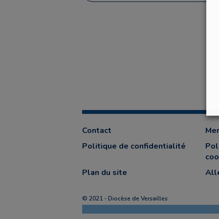
Contact
Men
Politique de confidentialité
Pol
coo
Plan du site
All
© 2021 - Diocèse de Versailles