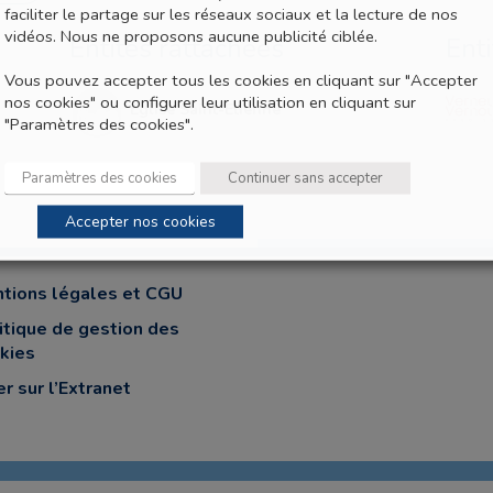
faciliter le partage sur les réseaux sociaux et la lecture de nos
vidéos. Nous ne proposons aucune publicité ciblée.
Entités rattachées
Ent
Vous pouvez accepter tous les cookies en cliquant sur "Accepter
nos cookies" ou configurer leur utilisation en cliquant sur
Eglise Saint-Etienne
"Paramètres des cookies".
Paramètres des cookies
Continuer sans accepter
Accepter nos cookies
tions légales et CGU
itique de gestion des
kies
er sur l’Extranet