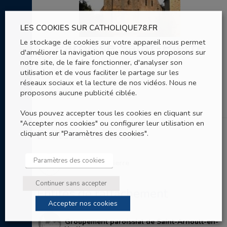
LES COOKIES SUR CATHOLIQUE78.FR
Le stockage de cookies sur votre appareil nous permet
Paroisse Saint-Pierre
d'améliorer la navigation que nous vous proposons sur
notre site, de le faire fonctionner, d'analyser son
Longvilliers
utilisation et de vous faciliter le partage sur les
réseaux sociaux et la lecture de nos vidéos. Nous ne
proposons aucune publicité ciblée.
Vous pouvez accepter tous les cookies en cliquant sur
"Accepter nos cookies" ou configurer leur utilisation en
Entités rattachées
cliquant sur "Paramètres des cookies".
Paramètres des cookies
Eglise Saint-Pierre
Continuer sans accepter
Entités de rattachement
Accepter nos cookies
Groupement paroissial de Saint-Arnoult-en-