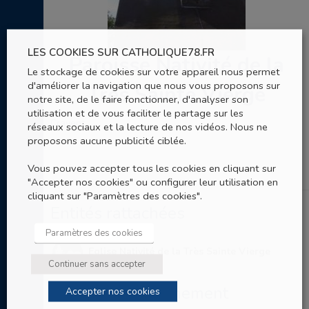
LES COOKIES SUR CATHOLIQUE78.FR
Paroisse Nativité de la
Le stockage de cookies sur votre appareil nous permet
d'améliorer la navigation que nous vous proposons sur
Très Sainte Vierge
notre site, de le faire fonctionner, d'analyser son
utilisation et de vous faciliter le partage sur les
Cravent
réseaux sociaux et la lecture de nos vidéos. Nous ne
proposons aucune publicité ciblée.
Vous pouvez accepter tous les cookies en cliquant sur
"Accepter nos cookies" ou configurer leur utilisation en
cliquant sur "Paramètres des cookies".
Entités rattachées
Paramètres des cookies
Eglise Nativité de la Très Sainte Vierge
Continuer sans accepter
Entités de rattachement
Accepter nos cookies