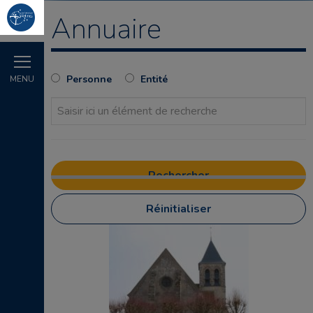
Annuaire
Personne
Entité
MENU
Réinitialiser