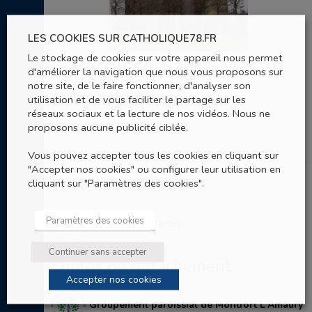
LES COOKIES SUR CATHOLIQUE78.FR
Le stockage de cookies sur votre appareil nous permet
Paroisse Saint-Martin
d'améliorer la navigation que nous vous proposons sur
notre site, de le faire fonctionner, d'analyser son
Bazoches-sur-Guyonne
utilisation et de vous faciliter le partage sur les
réseaux sociaux et la lecture de nos vidéos. Nous ne
proposons aucune publicité ciblée.
Vous pouvez accepter tous les cookies en cliquant sur
"Accepter nos cookies" ou configurer leur utilisation en
Entités rattachées
cliquant sur "Paramètres des cookies".
Paramètres des cookies
Eglise Saint-Martin
Continuer sans accepter
Entités de rattachement
Accepter nos cookies
Groupement paroissial de Montfort L'Amaury