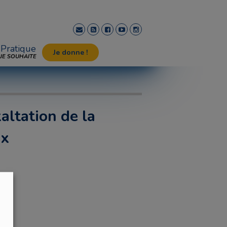
Pratique
Je donne !
JE SOUHAITE
altation de la
ix