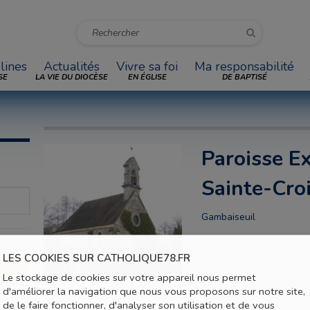
lines
Actualités
Vivre sa foi
Ma responsabilité
SE
LA VIE DU DIOCÈSE
EN ÉGLISE
DE BAPTISÉ
Paroisse Ex
Sainte-Cro
Gambaiseuil
LES COOKIES SUR CATHOLIQUE78.FR
Le stockage de cookies sur votre appareil nous permet
d'améliorer la navigation que nous vous proposons sur notre site,
de le faire fonctionner, d'analyser son utilisation et de vous