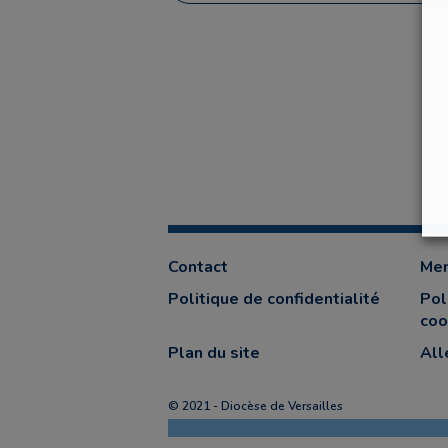
Contact
Men
Politique de confidentialité
Pol
coo
Plan du site
All
© 2021 - Diocèse de Versailles