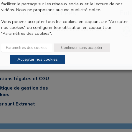
faciliter le partage sur les réseaux sociaux et la lecture de nos
vidéos. Nous ne proposons aucune publicité ciblée.
Entités rattachées
Ent
Vous pouvez accepter tous les cookies en cliquant sur "Accepter
nos cookies" ou configurer leur utilisation en cliquant sur
Eglise Exaltation de la Sainte-Croix
"Paramètres des cookies".
Paramètres des cookies
Continuer sans accepter
Accepter nos cookies
tions légales et CGU
itique de gestion des
kies
er sur l’Extranet