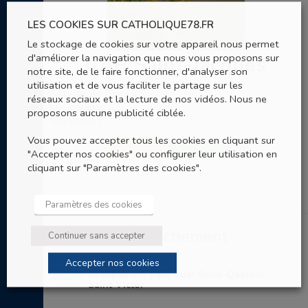
LES COOKIES SUR CATHOLIQUE78.FR
Le stockage de cookies sur votre appareil nous permet
d'améliorer la navigation que nous vous proposons sur
CAP Saint-Jacques
notre site, de le faire fonctionner, d'analyser son
utilisation et de vous faciliter le partage sur les
67 route de Troux
réseaux sociaux et la lecture de nos vidéos. Nous ne
Les Garennes
proposons aucune publicité ciblée.
Guyancourt
Vous pouvez accepter tous les cookies en cliquant sur
SITE WEB
06 95 96 21 65
"Accepter nos cookies" ou configurer leur utilisation en
cliquant sur "Paramètres des cookies".
Paramètres des cookies
Entités de rattachement
Continuer sans accepter
Accepter nos cookies
Groupement paroissial Saint-Quentin -
Saint-Victor