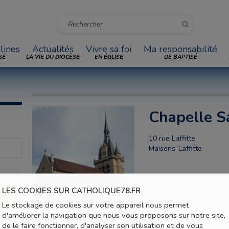
lines
Actualités
Vivre sa foi
Ma responsabilité
SE
LA VIE DU DIOCÈSE
EN ÉGLISE
DE BAPTISÉ
Chapelle S
10 rue Laffitte
Maisons-Laffitte
LES COOKIES SUR CATHOLIQUE78.FR
Le stockage de cookies sur votre appareil nous permet
d'améliorer la navigation que nous vous proposons sur notre site,
de le faire fonctionner, d'analyser son utilisation et de vous