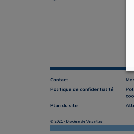
Contact
Men
Politique de confidentialité
Pol
coo
Plan du site
All
© 2021 - Diocèse de Versailles