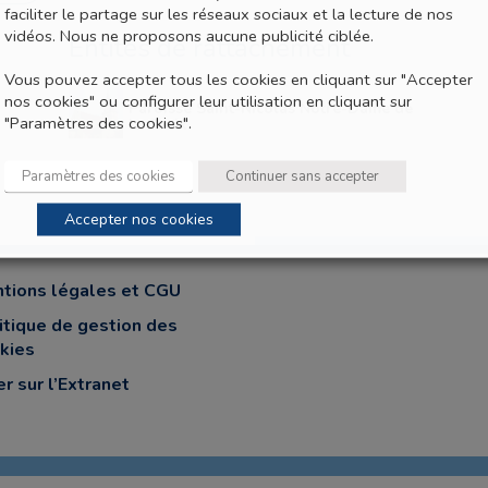
faciliter le partage sur les réseaux sociaux et la lecture de nos
vidéos. Nous ne proposons aucune publicité ciblée.
Entités de rattachement
Vous pouvez accepter tous les cookies en cliquant sur "Accepter
nos cookies" ou configurer leur utilisation en cliquant sur
Paroisse Saint-Nicolas Notre-Dame de
"Paramètres des cookies".
la Croix
Paramètres des cookies
Continuer sans accepter
Accepter nos cookies
tions légales et CGU
itique de gestion des
kies
er sur l’Extranet