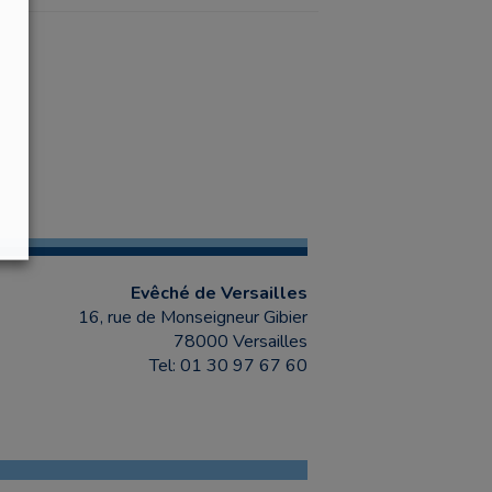
Evêché de Versailles
16, rue de Monseigneur Gibier
78000 Versailles
Tel: 01 30 97 67 60