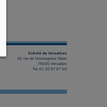
Evêché de Versailles
16, rue de Monseigneur Gibier
78000 Versailles
Tel: 01 30 97 67 60