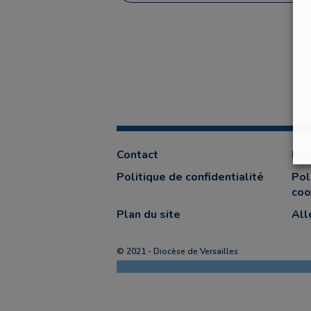
Contact
Men
Politique de confidentialité
Pol
coo
Plan du site
All
© 2021 - Diocèse de Versailles