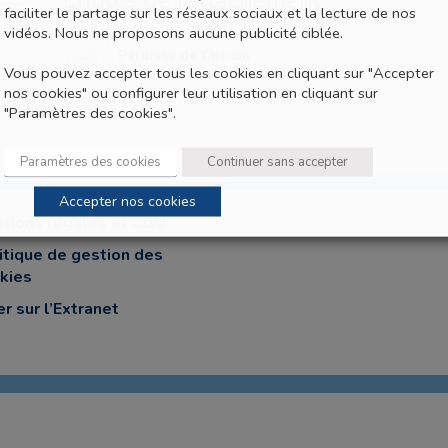
Entités de rattachement
faciliter le partage sur les réseaux sociaux et la lecture de nos
vidéos. Nous ne proposons aucune publicité ciblée.
Paroisse de Chatou
Vous pouvez accepter tous les cookies en cliquant sur "Accepter
nos cookies" ou configurer leur utilisation en cliquant sur
"Paramètres des cookies".
Paramètres des cookies
Continuer sans accepter
Accepter nos cookies
tions légales et CGU
itique de gestion des
kies
er sur l’Extranet