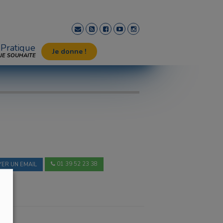
Pratique
Je donne !
JE SOUHAITE
01 39 52 23 38
ER UN EMAIL