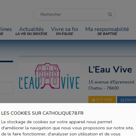
lines
Actualités
Vivre sa foi
Ma responsabilité
SE
LA VIE DU DIOCÈSE
EN ÉGLISE
DE BAPTISÉ
L’Eau Vive
15 avenue d'Epremesnil
Chatou - 78400
SITE WEB
ENVOY
LES COOKIES SUR CATHOLIQUE78.FR
Le stockage de cookies sur votre appareil nous permet
d'améliorer la navigation que nous vous proposons sur notre site,
de le faire fonctionner, d'analyser son utilisation et de vous