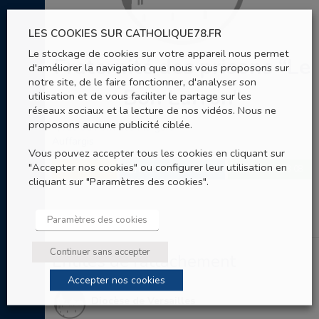
LES COOKIES SUR CATHOLIQUE78.FR
Le stockage de cookies sur votre appareil nous permet
Fraternité des prisons “Le
d'améliorer la navigation que nous vous proposons sur
notre site, de le faire fonctionner, d'analyser son
Bon Larron”
utilisation et de vous faciliter le partage sur les
réseaux sociaux et la lecture de nos vidéos. Nous ne
proposons aucune publicité ciblée.
4, rue du Pont des Murgers
Auffargis
Vous pouvez accepter tous les cookies en cliquant sur
"Accepter nos cookies" ou configurer leur utilisation en
SITE WEB
01 34 84 13 08
ENVOYER UN EMAIL
cliquant sur "Paramètres des cookies".
Paramètres des cookies
Continuer sans accepter
Entités de rattachement
Accepter nos cookies
Diocèse de Versailles