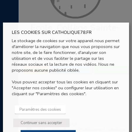
Ecole, Collège Sainte-
LES COOKIES SUR CATHOLIQUE78.FR
Anne
Le stockage de cookies sur votre appareil nous permet
d'améliorer la navigation que nous vous proposons sur
notre site, de le faire fonctionner, d'analyser son
8 à 12 rue de la Tour
utilisation et de vous faciliter le partage sur les
Montesson
réseaux sociaux et la lecture de nos vidéos. Nous ne
proposons aucune publicité ciblée.
SITE WEB
01 39 52 04 84
ENVOYER UN EMAIL
Vous pouvez accepter tous les cookies en cliquant sur
"Accepter nos cookies" ou configurer leur utilisation en
cliquant sur "Paramètres des cookies".
Nominations
Paramètres des cookies
Continuer sans accepter
P. Damien BOUGAS
Prêtre référent pour l'établissement catholique