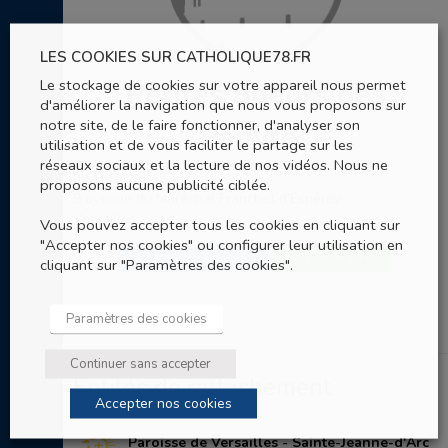
LES COOKIES SUR CATHOLIQUE78.FR
Petites Soeurs des
Le stockage de cookies sur votre appareil nous permet
d'améliorer la navigation que nous vous proposons sur
notre site, de le faire fonctionner, d'analyser son
Pauvres
utilisation et de vous faciliter le partage sur les
réseaux sociaux et la lecture de nos vidéos. Nous ne
"Ma Maison"
proposons aucune publicité ciblée.
9 avenue du Maréchal Franchet d'Espérey
Versailles
Vous pouvez accepter tous les cookies en cliquant sur
"Accepter nos cookies" ou configurer leur utilisation en
01 78 74 10 00
ENVOYER UN EMAIL
cliquant sur "Paramètres des cookies".
Paramètres des cookies
Continuer sans accepter
Entités de rattachement
Accepter nos cookies
Paroisse de Versailles - Sainte-Jeanne-d'Arc