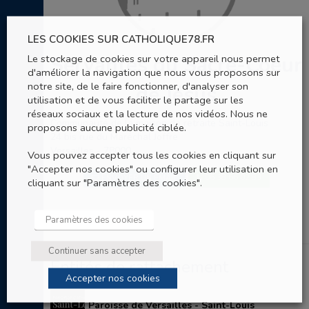
LES COOKIES SUR CATHOLIQUE78.FR
Servantes du Sacré-Coeur
Le stockage de cookies sur votre appareil nous permet
d'améliorer la navigation que nous vous proposons sur
notre site, de le faire fonctionner, d'analyser son
de Jésus
utilisation et de vous faciliter le partage sur les
réseaux sociaux et la lecture de nos vidéos. Nous ne
Communauté de la maison de retraite Saint-Louis
proposons aucune publicité ciblée.
24 bis rue du Maréchal Joffre
Versailles - 78000
Vous pouvez accepter tous les cookies en cliquant sur
"Accepter nos cookies" ou configurer leur utilisation en
06 38 66 02 83
ENVOYER UN EMAIL
cliquant sur "Paramètres des cookies".
Paramètres des cookies
Continuer sans accepter
Entités de rattachement
Accepter nos cookies
Paroisse de Versailles - Saint-Louis