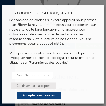
LES COOKIES SUR CATHOLIQUE78.FR
Le stockage de cookies sur votre appareil nous permet
Auxiliatrices
d'améliorer la navigation que nous vous proposons sur
notre site, de le faire fonctionner, d'analyser son
1 Rue Borgnis Desbordes
utilisation et de vous faciliter le partage sur les
Versailles
réseaux sociaux et la lecture de nos vidéos. Nous ne
proposons aucune publicité ciblée.
SITE WEB
07 66 56 45 00
ENVOYER UN EMAIL
Vous pouvez accepter tous les cookies en cliquant sur
"Accepter nos cookies" ou configurer leur utilisation en
cliquant sur "Paramètres des cookies".
Paramètres des cookies
Entités de rattachement
Continuer sans accepter
Paroisse de Versailles - Saint-Louis
(Cathédrale)
Accepter nos cookies
Diocèse de Versailles