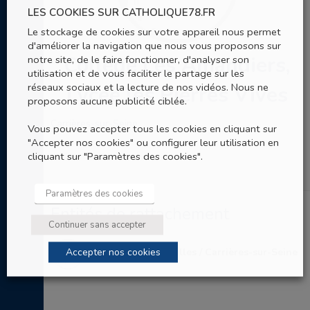
LES COOKIES SUR CATHOLIQUE78.FR
Le stockage de cookies sur votre appareil nous permet
d'améliorer la navigation que nous vous proposons sur
Collège Les Amandiers,
notre site, de le faire fonctionner, d'analyser son
utilisation et de vous faciliter le partage sur les
réseaux sociaux et la lecture de nos vidéos. Nous ne
Lycée les Pierres Vives
proposons aucune publicité ciblée.
Carrières-sur-Seine
Vous pouvez accepter tous les cookies en cliquant sur
"Accepter nos cookies" ou configurer leur utilisation en
cliquant sur "Paramètres des cookies".
Paramètres des cookies
Entités de rattachement
Continuer sans accepter
Accepter nos cookies
Aumônerie de Houilles / Carrières-sur-Seine