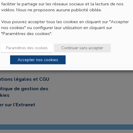
faciliter le partage sur les réseaux sociaux et la lecture de nos
vidéos. Nous ne proposons aucune publicité ciblée.
Entités de rattachement
Vous pouvez accepter tous les cookies en cliquant sur "Accepter
nos cookies" ou configurer leur utilisation en cliquant sur
Aumônerie de Bonnières / Rosny
"Paramètres des cookies".
Paramètres des cookies
Continuer sans accepter
Accepter nos cookies
tions légales et CGU
itique de gestion des
kies
er sur l’Extranet