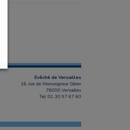
Evêché de Versailles
16, rue de Monseigneur Gibier
78000 Versailles
Tel: 01 30 97 67 60