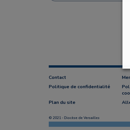
Contact
Men
Politique de confidentialité
Pol
coo
Plan du site
All
© 2021 - Diocèse de Versailles