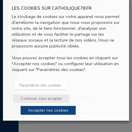
LES COOKIES SUR CATHOLIQUE78.FR
Le stockage de cookies sur votre appareil nous permet
d'améliorer la navigation que nous vous proposons sur
Collège Philippe de
notre site, de le faire fonctionner, d'analyser son
utilisation et de vous faciliter le partage sur les
Champaigne
réseaux sociaux et la lecture de nos vidéos. Nous ne
proposons aucune publicité ciblée.
Aumonerie des 7 Mares
Vous pouvez accepter tous les cookies en cliquant sur
Le Mesnil-Saint-Denis
"Accepter nos cookies" ou configurer leur utilisation en
cliquant sur "Paramètres des cookies".
Paramètres des cookies
Entités de rattachement
Continuer sans accepter
Accepter nos cookies
Aumônerie d'Elancourt / Maurepas /
Coignières / Saint-Remy