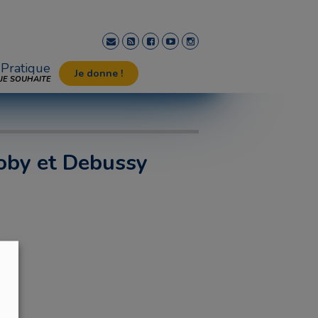
Pratique
Je donne !
JE SOUHAITE
oby et Debussy