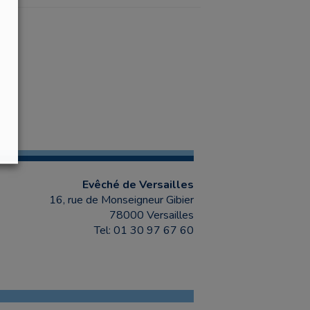
Evêché de Versailles
16, rue de Monseigneur Gibier
78000 Versailles
Tel: 01 30 97 67 60