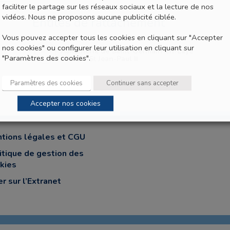
faciliter le partage sur les réseaux sociaux et la lecture de nos
vidéos. Nous ne proposons aucune publicité ciblée.
Entités de rattachement
Vous pouvez accepter tous les cookies en cliquant sur "Accepter
nos cookies" ou configurer leur utilisation en cliquant sur
Aumônerie de Saint-Germain-en-Laye
"Paramètres des cookies".
- RAD - St Jean-Paul II
Paramètres des cookies
Continuer sans accepter
Accepter nos cookies
tions légales et CGU
itique de gestion des
kies
er sur l’Extranet