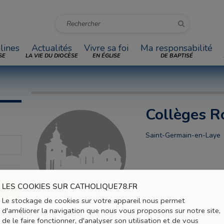
lines
Actualités
Vivre sa foi
Ma responsabilité
SE
LA VIE DU DIOCÈSE
EN ÉGLISE
DE BAPTISÉ
Collèges R
Saint-Germain-en-Laye
LES COOKIES SUR CATHOLIQUE78.FR
Le stockage de cookies sur votre appareil nous permet
d'améliorer la navigation que nous vous proposons sur notre site,
de le faire fonctionner, d'analyser son utilisation et de vous