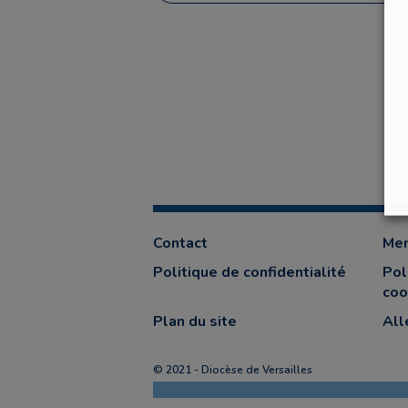
Contact
Men
Politique de confidentialité
Pol
coo
Plan du site
All
© 2021 - Diocèse de Versailles