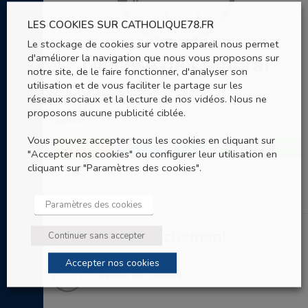
LES COOKIES SUR CATHOLIQUE78.FR
Le stockage de cookies sur votre appareil nous permet
d'améliorer la navigation que nous vous proposons sur
Diocèse de Cambrai
notre site, de le faire fonctionner, d'analyser son
utilisation et de vous faciliter le partage sur les
30, rue de Noyon
réseaux sociaux et la lecture de nos vidéos. Nous ne
CS 80149
proposons aucune publicité ciblée.
Cambrai
Vous pouvez accepter tous les cookies en cliquant sur
SITE WEB
03 27 81 34 96
ENVOYER UN EMAIL
"Accepter nos cookies" ou configurer leur utilisation en
cliquant sur "Paramètres des cookies".
Paramètres des cookies
Entités de rattachement
Continuer sans accepter
Accepter nos cookies
Province de Cambrai