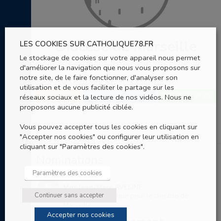
Diocèse de Marseille
LES COOKIES SUR CATHOLIQUE78.FR
Le stockage de cookies sur votre appareil nous permet
d'améliorer la navigation que nous vous proposons sur
4, place du Colonel Edon
notre site, de le faire fonctionner, d'analyser son
Marseille
utilisation et de vous faciliter le partage sur les
réseaux sociaux et la lecture de nos vidéos. Nous ne
SITE WEB
04 91 14 28 90
ENVOYER UN EMAIL
proposons aucune publicité ciblée.
Vous pouvez accepter tous les cookies en cliquant sur
"Accepter nos cookies" ou configurer leur utilisation en
cliquant sur "Paramètres des cookies".
Nominations
Paramètres des cookies
Mgr Jean-Marc AVELINE
Continuer sans accepter
Cardinal archevêque pour le diocèse de
Marseille
Accepter nos cookies