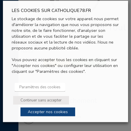
LES COOKIES SUR CATHOLIQUE78.FR
Le stockage de cookies sur votre appareil nous permet
d'améliorer la navigation que nous vous proposons sur
Diocèse de Nancy et Toul
notre site, de le faire fonctionner, d'analyser son
utilisation et de vous faciliter le partage sur les
6, rue Girardet
réseaux sociaux et la lecture de nos vidéos. Nous ne
BP 40260
proposons aucune publicité ciblée.
Nancy
Vous pouvez accepter tous les cookies en cliquant sur
SITE WEB
03 83 17 26 26
"Accepter nos cookies" ou configurer leur utilisation en
cliquant sur "Paramètres des cookies".
Paramètres des cookies
Entités de rattachement
Continuer sans accepter
Accepter nos cookies
Province de Besançon