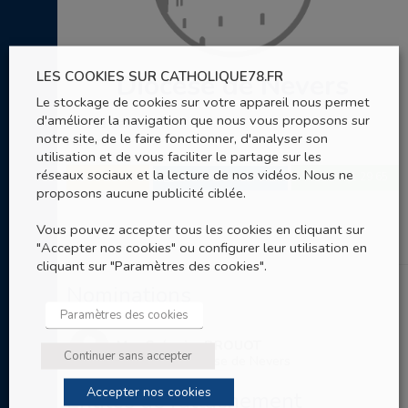
LES COOKIES SUR CATHOLIQUE78.FR
Diocèse de Nevers
Le stockage de cookies sur votre appareil nous permet
d'améliorer la navigation que nous vous proposons sur
30, rue Saint-Benin
notre site, de le faire fonctionner, d'analyser son
Nevers
utilisation et de vous faciliter le partage sur les
réseaux sociaux et la lecture de nos vidéos. Nous ne
SITE WEB
03 86 61 29 65
ENVOYER UN EMAIL
proposons aucune publicité ciblée.
Vous pouvez accepter tous les cookies en cliquant sur
"Accepter nos cookies" ou configurer leur utilisation en
cliquant sur "Paramètres des cookies".
Nominations
Paramètres des cookies
Mgr Grégoire DROUOT
Continuer sans accepter
Evêque du Diocèse de Nevers
Accepter nos cookies
Entités de rattachement