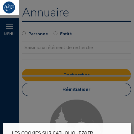
Annuaire
Personne
Entité
MENU
Réinitialiser
LES COOKIES SUR CATHOLIQUE78.FR