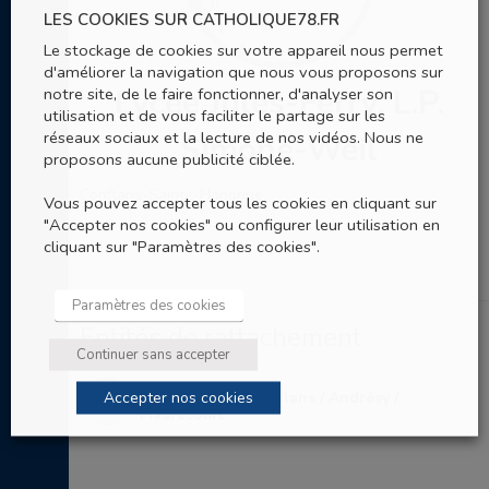
LES COOKIES SUR CATHOLIQUE78.FR
Le stockage de cookies sur votre appareil nous permet
d'améliorer la navigation que nous vous proposons sur
Lycée Jules-Ferry, L.P.
notre site, de le faire fonctionner, d'analyser son
utilisation et de vous faciliter le partage sur les
réseaux sociaux et la lecture de nos vidéos. Nous ne
Simone-Weil
proposons aucune publicité ciblée.
Conflans-Sainte-Honorine
Vous pouvez accepter tous les cookies en cliquant sur
"Accepter nos cookies" ou configurer leur utilisation en
cliquant sur "Paramètres des cookies".
Paramètres des cookies
Entités de rattachement
Continuer sans accepter
Accepter nos cookies
Aumônerie de Conflans / Andrésy /
Maurecourt